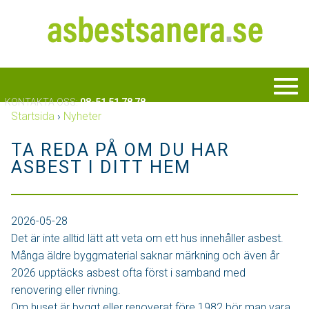
KONTAKTA OSS:
08-51 51 78 78
Startsida
›
Nyheter
TA REDA PÅ OM DU HAR
ASBEST I DITT HEM
2026-05-28
Det är inte alltid lätt att veta om ett hus innehåller asbest.
Många äldre byggmaterial saknar märkning och även år
2026 upptäcks asbest ofta först i samband med
renovering eller rivning.
Om huset är byggt eller renoverat före 1982 bör man vara