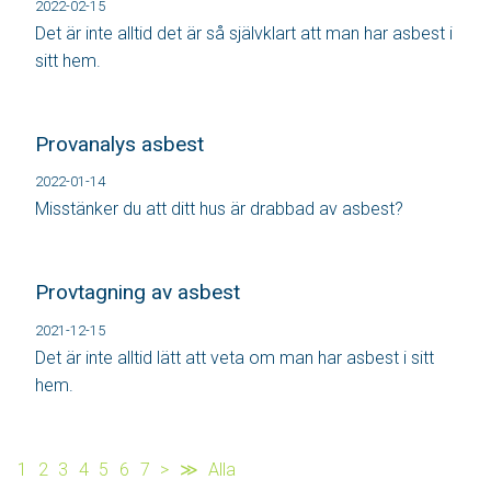
2022-02-15
Det är inte alltid det är så självklart att man har asbest i
sitt hem.
Provanalys asbest
2022-01-14
Misstänker du att ditt hus är drabbad av asbest?
Provtagning av asbest
2021-12-15
Det är inte alltid lätt att veta om man har asbest i sitt
hem.
1
2
3
4
5
6
7
>
≫
Alla