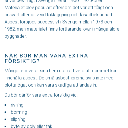
användes flitigt i Sverige mellan 1950–1970-talet.
Materialet blev populärt eftersom det var ett tåligt och
prisvärt alternativ vid takläggning och fasadbeklädnad.
Asbest förbjöds successivt i Sverige mellan 1973 och
1982, men materialet finns fortfarande kvar i många äldre
byggnader.
NÄR BÖR MAN VARA EXTRA
FÖRSIKTIG?
Många renoverar sina hem utan att veta att dammet kan
innehålla asbest. De små asbestfibrerna syns inte med
blotta ögat och kan vara skadliga att andas in.
Du bör därför vara extra försiktig vid:
rivning
borrning
slipning
byte av golv eller tak