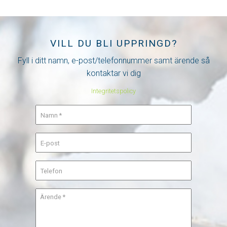
VILL DU BLI UPPRINGD?
Fyll i ditt namn, e-post/telefonnummer samt ärende så
kontaktar vi dig
Integritetspolicy