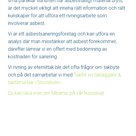
små partiklar via luften när asbesthaltigt material bryts,
är det mycket viktigt att inneha rätt information och rätt
kunskaper för att utföra ett rivningsarbete som
involverar asbest.
Vi är ett asbestsaneringsföretag och kan utföra en
analys där man misstänker att asbest förekommer,
därefter lämnar vi en offert med bedömning av
kostnaden för sanering.
Vi rivning av eternittak blir det ofta frågor om takbyte
och på det samarbetar vi med
Takfix en takläggare &
takfirma här i Stockholm.
Du kan läsa mer om Miramix på vår huvudsajt.