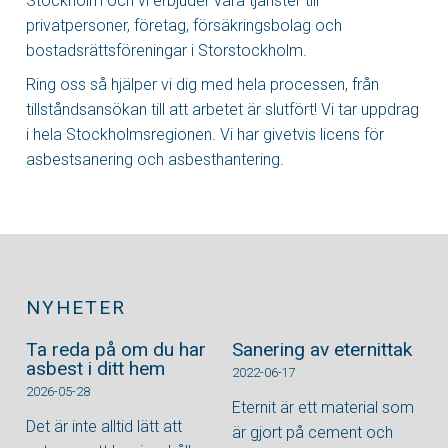
Stockholm och vi erbjuder våra tjänster till
privatpersoner, företag, försäkringsbolag och
bostadsrättsföreningar i Storstockholm.
Ring oss så hjälper vi dig med hela processen, från
tillståndsansökan till att arbetet är slutfört! Vi tar uppdrag
i hela Stockholmsregionen. Vi har givetvis licens för
asbestsanering och asbesthantering.
NYHETER
Ta reda på om du har
Sanering av eternittak
asbest i ditt hem
2022-06-17
2026-05-28
Eternit är ett material som
Det är inte alltid lätt att
är gjort på cement och