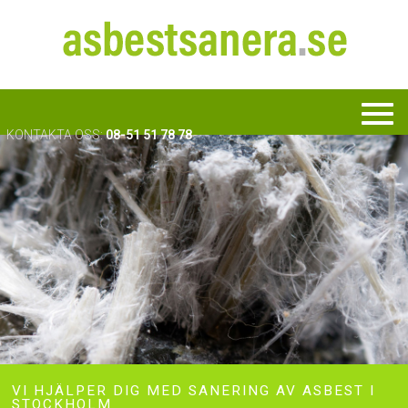
KONTAKTA OSS:
08-51 51 78 78
VI HJÄLPER DIG MED SANERING AV ASBEST I
STOCKHOLM