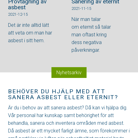
Provtagning av
Sanering av eternit
asbest
2021-11-15
2021-12-15
När man talar
Det är inte alltid lätt
om eternit så talar
att veta om man har
man oftast kring
asbest i sitt hem.
dess negativa
påverkningar.
Nyhetsarkiv
BEHÖVER DU HJÄLP MED ATT
SANERA ASBEST ELLER ETERNIT?
Är du i behov av att sanera asbest? Då kan vi hjälpa dig.
Vår personal har kunskap samt behörighet för att
behandla, sanera och inventera områden med asbest.
Då asbest är ett mycket farligt ämne, som förekommer i