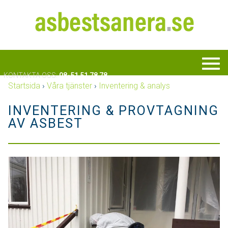
KONTAKTA OSS:
08-51 51 78 78
Startsida
›
Våra tjänster
›
Inventering & analys
INVENTERING & PROVTAGNING
AV ASBEST