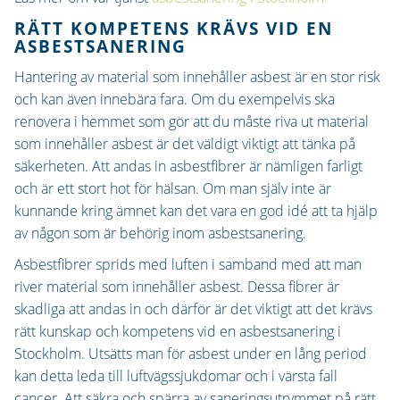
RÄTT KOMPETENS KRÄVS VID EN
ASBESTSANERING
Hantering av material som innehåller asbest är en stor risk
och kan även innebära fara. Om du exempelvis ska
renovera i hemmet som gör att du måste riva ut material
som innehåller asbest är det väldigt viktigt att tänka på
säkerheten. Att andas in asbestfibrer är nämligen farligt
och är ett stort hot för hälsan. Om man själv inte är
kunnande kring ämnet kan det vara en god idé att ta hjälp
av någon som är behörig inom asbestsanering.
Asbestfibrer sprids med luften i samband med att man
river material som innehåller asbest. Dessa fibrer är
skadliga att andas in och därför är det viktigt att det krävs
rätt kunskap och kompetens vid en asbestsanering i
Stockholm. Utsätts man för asbest under en lång period
kan detta leda till luftvägssjukdomar och i värsta fall
cancer. Att säkra och spärra av saneringsutrymmet på rätt