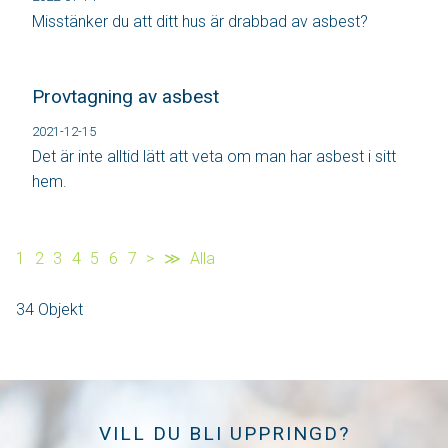
Misstänker du att ditt hus är drabbad av asbest?
Provtagning av asbest
2021-12-15
Det är inte alltid lätt att veta om man har asbest i sitt
hem.
1
2
3
4
5
6
7
>
≫
Alla
34 Objekt
VILL DU BLI UPPRINGD?